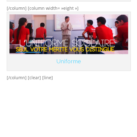
[/column] [column width= »eight »]
Uniforme
[/column] [clear] [line]